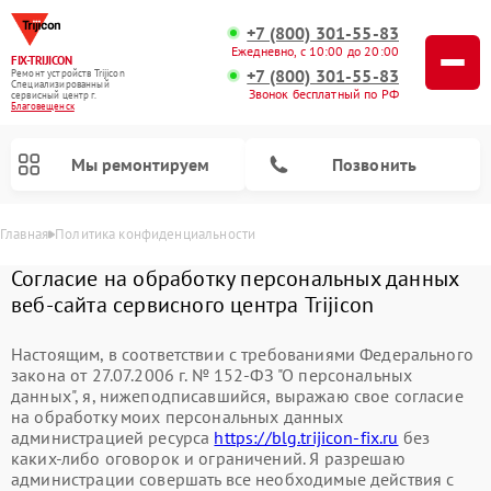
+7 (800) 301-55-83
Ежедневно, с 10:00 до 20:00
FIX-TRIJICON
+7 (800) 301-55-83
Ремонт устройств Trijicon
Специализированный
Звонок бесплатный по РФ
cервисный центр г.
Благовещенск
Мы ремонтируем
Позвонить
Главная
Политика конфиденциальности
Ремонт оптических прицелов Trijicon
Ремонт коллиматорных прицелов Trijicon
Согласие на обработку персональных данных
веб-сайта сервисного центра Trijicon
Настоящим, в соответствии с требованиями Федерального
закона от 27.07.2006 г. № 152-ФЗ "О персональных
данных", я, нижеподписавшийся, выражаю свое согласие
на обработку моих персональных данных
администрацией ресурса
https://blg.trijicon-fix.ru
без
каких-либо оговорок и ограничений. Я разрешаю
администрации совершать все необходимые действия с