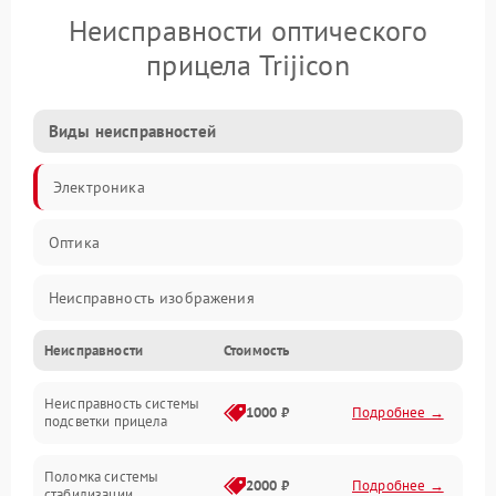
Неисправности оптического
прицела Trijicon
Виды неисправностей
Электроника
Оптика
Неисправность изображения
Неисправности
Стоимость
Механические повреждения
Неисправность системы
Неисправность фокусировки и оптики
1000 ₽
Подробнее →
подсветки прицела
Неисправность подсветки и электроники
Поломка системы
2000 ₽
Подробнее →
стабилизации