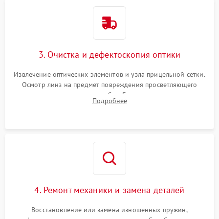
3. Очистка и дефектоскопия оптики
Извлечение оптических элементов и узла прицельной сетки.
Осмотр линз на предмет повреждения просветляющего
покрытия или появления грибка. Бережная очистка стекол
Подробнее
спецрастворами. Проверка целостности гравированной
сетки и модуля ее подсветки.
4. Ремонт механики и замена деталей
Восстановление или замена изношенных пружин,