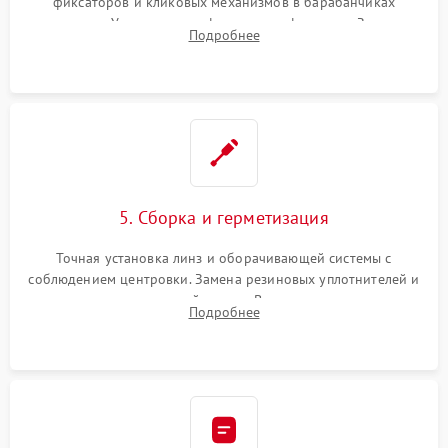
фиксаторов и кликовых механизмов в барабанчиках
поправок. Устранение люфтов в трансфокаторе. Замена
Подробнее
поврежденных линз, разбитой сетки или восстановление
контактов в цепи подсветки прицельной марки.
5. Сборка и герметизация
Точная установка линз и оборачивающей системы с
соблюдением центровки. Замена резиновых уплотнителей и
нанесение влагозащитной смазки. Вакуумирование корпуса
Подробнее
и заполнение его осушенным азотом или аргоном для
защиты линз от внутреннего запотевания.