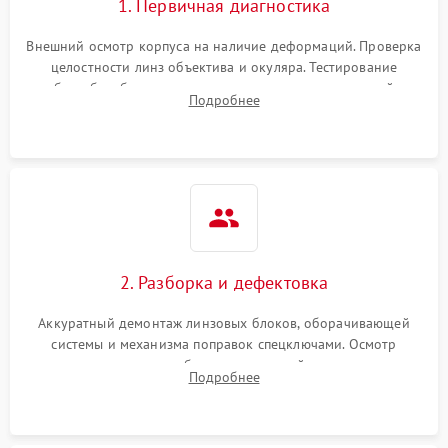
1. Первичная диагностика
Неисправность системы
1000 ₽
Подробнее →
защиты от перегрева
Внешний осмотр корпуса на наличие деформаций. Проверка
целостности линз объектива и окуляра. Тестирование
работы барабанчиков ввода поправок, кольца отстройки
Поломка системы защиты
Подробнее
1000 ₽
Подробнее →
параллакса и зума. Выявление сколов, внутренних
от перенапряжения
загрязнений и нарушений герметичности.
Поломка системы защиты
1000 ₽
Подробнее →
от замыкания
2. Разборка и дефектовка
Аккуратный демонтаж линзовых блоков, оборачивающей
системы и механизма поправок спецключами. Осмотр
внутренних резьбовых соединений, пружин и
Подробнее
уплотнительных колец. Поиск причин люфта, смещения
точки попадания или заклинивания подвижных частей.