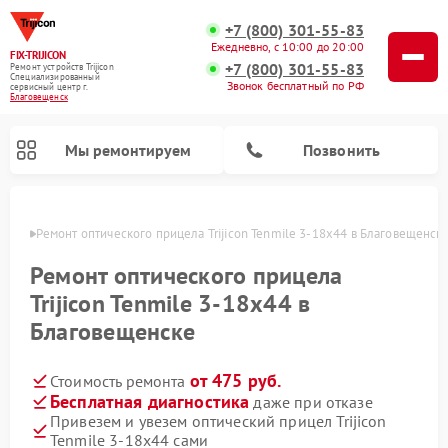
+7 (800) 301-55-83
Ежедневно, с 10:00 до 20:00
FIX-TRIJICON
+7 (800) 301-55-83
Ремонт устройств Trijicon
Специализированный
Звонок бесплатный по РФ
cервисный центр г.
Благовещенск
Мы ремонтируем
Позвонить
енске
Ремонт оптического прицела Trijicon Tenmile 3-18x44 в Благовещенск
Ремонт коллиматорных прицелов Trijicon
Ремонт оптического прицела
Trijicon Tenmile 3-18x44 в
Благовещенске
от 475 руб.
Стоимость ремонта
Бесплатная диагностика
даже при отказе
Привезем и увезем оптический прицел Trijicon
Tenmile 3-18x44 сами