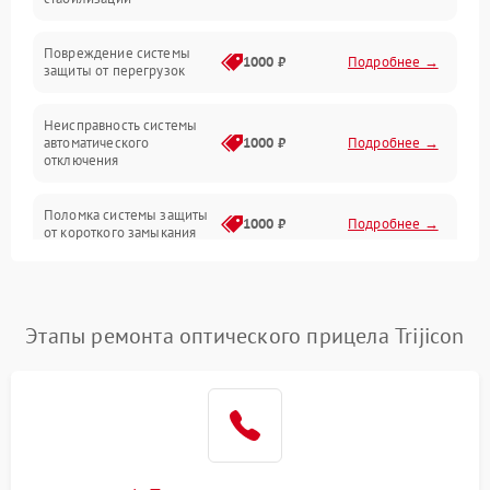
Прочие неисправности
Повреждение системы
1000 ₽
Подробнее →
защиты от перегрузок
Электропитание
Неисправность системы
Механика
автоматического
1000 ₽
Подробнее →
отключения
Управление
Поломка системы защиты
1000 ₽
Подробнее →
от короткого замыкания
Корпус/Герметичность
Повреждение системы
Датчики
1000 ₽
Подробнее →
защиты от перегрева
Этапы ремонта оптического прицела Trijicon
Неисправность системы
защиты от
1000 ₽
Подробнее →
перенапряжения
Неисправность системы
1000 ₽
Подробнее →
защиты от замыкания