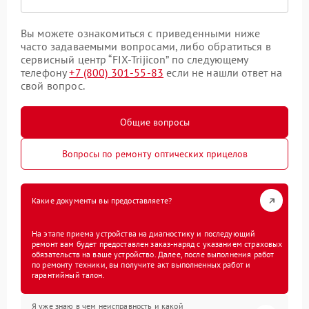
Вы можете ознакомиться с приведенными ниже
часто задаваемыми вопросами, либо обратиться в
сервисный центр “FIX-Trijicon” по следующему
телефону
+7 (800) 301-55-83
если не нашли ответ на
свой вопрос.
Общие вопросы
Вопросы по ремонту оптических прицелов
Какие документы вы предоставляете?
На этапе приема устройства на диагностику и последующий
ремонт вам будет предоставлен заказ-наряд с указанием страховых
обязательств на ваше устройство. Далее, после выполнения работ
по ремонту техники, вы получите акт выполненных работ и
гарантийный талон.
Я уже знаю в чем неисправность и какой