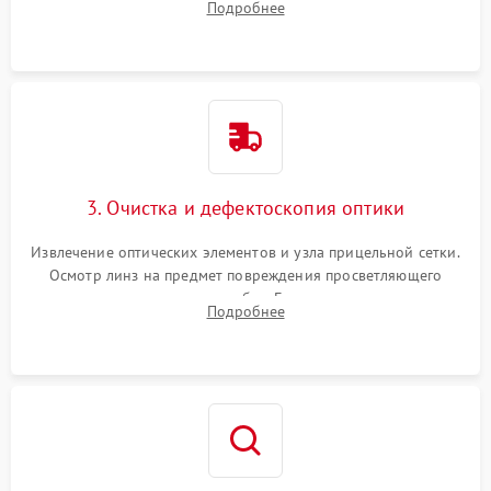
Подробнее
уплотнительных колец. Поиск причин люфта, смещения
точки попадания или заклинивания подвижных частей.
3. Очистка и дефектоскопия оптики
Извлечение оптических элементов и узла прицельной сетки.
Осмотр линз на предмет повреждения просветляющего
покрытия или появления грибка. Бережная очистка стекол
Подробнее
спецрастворами. Проверка целостности гравированной
сетки и модуля ее подсветки.