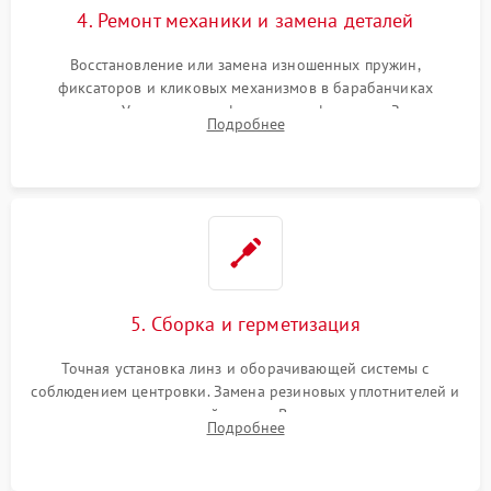
4. Ремонт механики и замена деталей
Восстановление или замена изношенных пружин,
фиксаторов и кликовых механизмов в барабанчиках
поправок. Устранение люфтов в трансфокаторе. Замена
Подробнее
поврежденных линз, разбитой сетки или восстановление
контактов в цепи подсветки прицельной марки.
5. Сборка и герметизация
Точная установка линз и оборачивающей системы с
соблюдением центровки. Замена резиновых уплотнителей и
нанесение влагозащитной смазки. Вакуумирование корпуса
Подробнее
и заполнение его осушенным азотом или аргоном для
защиты линз от внутреннего запотевания.