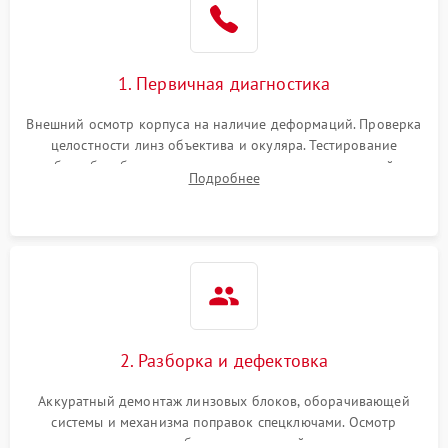
1. Первичная диагностика
Внешний осмотр корпуса на наличие деформаций. Проверка
целостности линз объектива и окуляра. Тестирование
работы барабанчиков ввода поправок, кольца отстройки
Подробнее
параллакса и зума. Выявление сколов, внутренних
загрязнений и нарушений герметичности.
2. Разборка и дефектовка
Аккуратный демонтаж линзовых блоков, оборачивающей
системы и механизма поправок спецключами. Осмотр
внутренних резьбовых соединений, пружин и