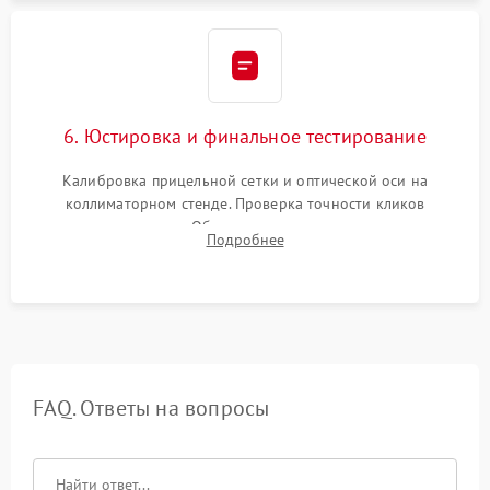
6. Юстировка и финальное тестирование
Калибровка прицельной сетки и оптической оси на
коллиматорном стенде. Проверка точности кликов
механизма поправок. Обязательное испытание прицела на
Подробнее
ударном стенде для проверки устойчивости к отдаче и
гарантии сохранения точки пристрелки.
FAQ. Ответы на вопросы