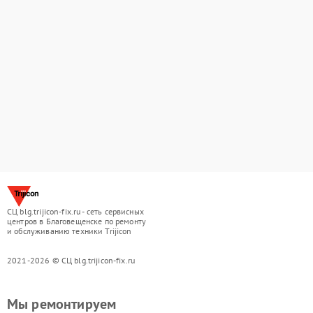
СЦ blg.trijicon-fix.ru - сеть сервисных
центров в Благовещенске по ремонту
и обслуживанию техники Trijicon
2021-2026 © СЦ blg.trijicon-fix.ru
Мы ремонтируем