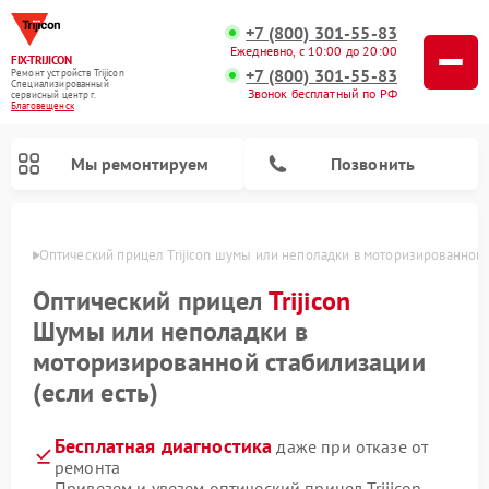
+7 (800) 301-55-83
Ежедневно, с 10:00 до 20:00
FIX-TRIJICON
+7 (800) 301-55-83
Ремонт устройств Trijicon
Специализированный
Звонок бесплатный по РФ
cервисный центр г.
Благовещенск
Мы ремонтируем
Позвонить
енске
Оптический прицел Trijicon шумы или неполадки в моторизированной 
Ремонт коллиматорных прицелов Trijicon
Оптический прицел
Trijicon
Шумы или неполадки в
моторизированной стабилизации
(если есть)
Бесплатная диагностика
даже при отказе от
ремонта
Привезем и увезем оптический прицел Trijicon