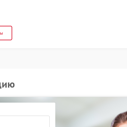
ны
цию