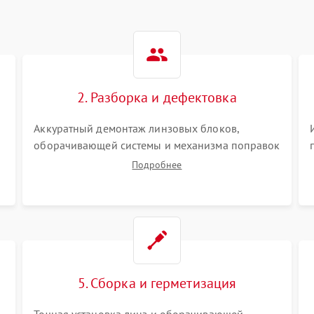
2. Разборка и дефектовка
Аккуратный демонтаж линзовых блоков,
оборачивающей системы и механизма поправок
спецключами. Осмотр внутренних резьбовых
Подробнее
соединений, пружин и уплотнительных колец.
,
Поиск причин люфта, смещения точки
попадания или заклинивания подвижных
частей.
5. Сборка и герметизация