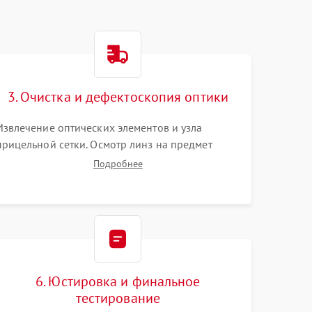
3. Очистка и дефектоскопия оптики
Извлечение оптических элементов и узла
прицельной сетки. Осмотр линз на предмет
повреждения просветляющего покрытия или
Подробнее
появления грибка. Бережная очистка стекол
спецрастворами. Проверка целостности
гравированной сетки и модуля ее подсветки.
6. Юстировка и финальное
тестирование