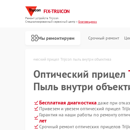
FIX-TRIJICON
Ремонт устройств Trijicon
Специализированный cервисный центр г.
Благовещенск
Мы ремонтируем
Срочный ремонт
Це
Ремонт коллиматорных прицелов Trijicon
 Благовещенске
Оптический прицел Trijicon пыль внутри объектива
Оптический прицел
Пыль внутри объект
Бесплатная диагностика
даже при отказ
Привезем и увезем оптический прицел Trij
Гарантия на наши работы по ремонту оптич
лет
Срочный ремонт оптических прицелов Triji