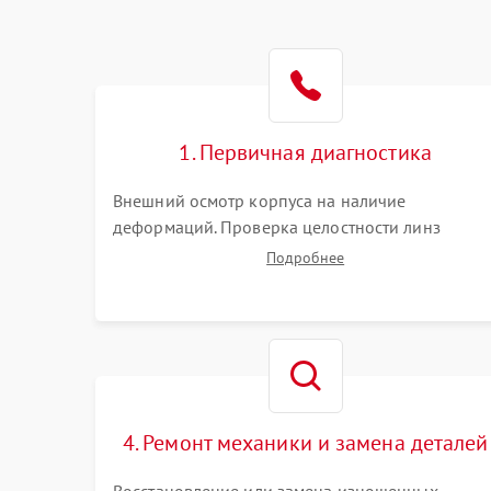
1. Первичная диагностика
Внешний осмотр корпуса на наличие
деформаций. Проверка целостности линз
объектива и окуляра. Тестирование работы
Подробнее
барабанчиков ввода поправок, кольца
отстройки параллакса и зума. Выявление сколов
внутренних загрязнений и нарушений
герметичности.
4. Ремонт механики и замена деталей