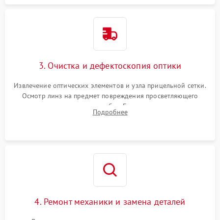
3. Очистка и дефектоскопия оптики
Извлечение оптических элементов и узла прицельной сетки.
Осмотр линз на предмет повреждения просветляющего
покрытия или появления грибка. Бережная очистка стекол
Подробнее
спецрастворами. Проверка целостности гравированной
сетки и модуля ее подсветки.
4. Ремонт механики и замена деталей