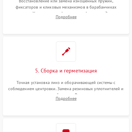
Восстановление или замена изношенных пружин,
фиксаторов и кликовых механизмов в барабанчиках
поправок. Устранение люфтов в трансфокаторе. Замена
Подробнее
поврежденных линз, разбитой сетки или восстановление
контактов в цепи подсветки прицельной марки.
5. Сборка и герметизация
Точная установка линз и оборачивающей системы с
соблюдением центровки. Замена резиновых уплотнителей и
нанесение влагозащитной смазки. Вакуумирование корпуса
Подробнее
и заполнение его осушенным азотом или аргоном для
защиты линз от внутреннего запотевания.