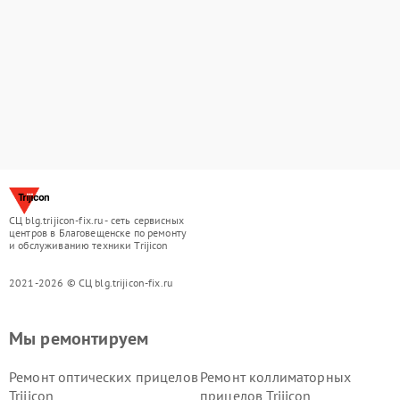
СЦ blg.trijicon-fix.ru - сеть сервисных
центров в Благовещенске по ремонту
и обслуживанию техники Trijicon
2021-2026 © СЦ blg.trijicon-fix.ru
Мы ремонтируем
Ремонт оптических прицелов
Ремонт коллиматорных
Trijicon
прицелов Trijicon