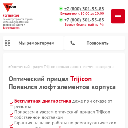
+7 (800) 301-55-83
Ежедневно, с 10:00 до 20:00
FIX-TRIJICON
+7 (800) 301-55-83
Ремонт устройств Trijicon
Специализированный
Звонок бесплатный по РФ
cервисный центр г.
Благовещенск
Мы ремонтируем
Позвонить
енске
Оптический прицел Trijicon появился люфт элементов корпуса
Ремонт коллиматорных прицелов Trijicon
Оптический прицел
Trijicon
Появился люфт элементов корпуса
Бесплатная диагностика
даже при отказе от
ремонта
Привезем и увезем оптический прицел Trijicon
собственной доставкой
Гарантия на наши работы по ремонту оптических