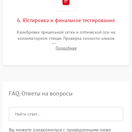
6. Юстировка и финальное тестирование
Калибровка прицельной сетки и оптической оси на
коллиматорном стенде. Проверка точности кликов
механизма поправок. Обязательное испытание прицела на
Подробнее
ударном стенде для проверки устойчивости к отдаче и
гарантии сохранения точки пристрелки.
FAQ. Ответы на вопросы
Вы можете ознакомиться с приведенными ниже