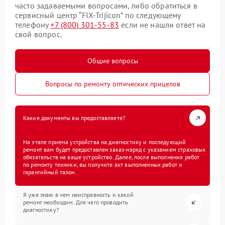
часто задаваемыми вопросами, либо обратиться в
сервисный центр “FIX-Trijicon” по следующему
телефону
+7 (800) 301-55-83
если не нашли ответ на
свой вопрос.
Общие вопросы
Вопросы по ремонту оптических прицелов
Какие документы вы предоставляете?
На этапе приема устройства на диагностику и последующий
ремонт вам будет предоставлен заказ-наряд с указанием страховых
обязательств на ваше устройство. Далее, после выполнения работ
по ремонту техники, вы получите акт выполненных работ и
гарантийный талон.
Я уже знаю в чем неисправность и какой
ремонт необходим. Для чего проводить
диагностику?