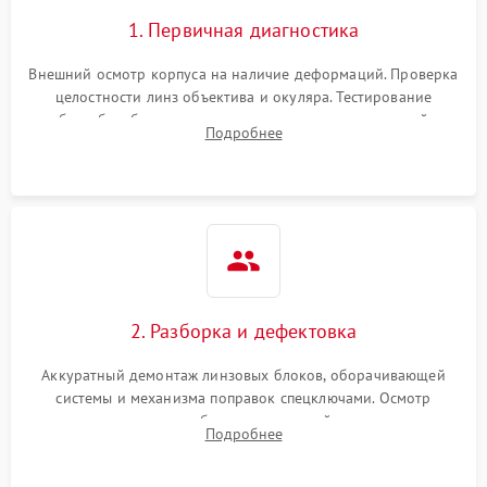
1. Первичная диагностика
Внешний осмотр корпуса на наличие деформаций. Проверка
целостности линз объектива и окуляра. Тестирование
работы барабанчиков ввода поправок, кольца отстройки
Подробнее
параллакса и зума. Выявление сколов, внутренних
загрязнений и нарушений герметичности.
2. Разборка и дефектовка
Аккуратный демонтаж линзовых блоков, оборачивающей
системы и механизма поправок спецключами. Осмотр
внутренних резьбовых соединений, пружин и
Подробнее
уплотнительных колец. Поиск причин люфта, смещения
точки попадания или заклинивания подвижных частей.