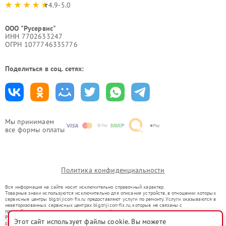
4.9-5.0
ООО "Русервис"
ИНН 7702633247
ОГРН 1077746335776
Поделиться в соц. сетях:
Мы принимаем
все формы оплаты
Политика конфиденциальности
Вся информация на сайте носит исключительно справочный характер.
Товарные знаки используются исключительно для описания устройств, в отношении которых
сервисные центры blg.trijicon-fix.ru предоставляют услуги по ремонту. Услуги оказываются в
неавторизованных сервисных центрах blg.trijicon-fix.ru, которые не связаны с
правообладателями товарных знаков или их официальными представителями.
Ремонт осуществляется для устройств, уже введенных в гражданский оборот в соответствии
Этот сайт использует файлы cookie. Вы можете
со статьей 1487 ГК РФ.