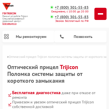
+7 (800) 301-55-83
Ежедневно, с 10:00 до 20:00
FIX-TRIJICON
+7 (800) 301-55-83
Ремонт устройств Trijicon
Специализированный
Звонок бесплатный по РФ
cервисный центр г.
Благовещенск
Мы ремонтируем
Позвонить
енске
Оптический прицел Trijicon поломка системы защиты от короткого за
Ремонт коллиматорных прицелов Trijicon
Оптический прицел
Trijicon
Поломка системы защиты от
короткого замыкания
Бесплатная диагностика
даже при отказе от
ремонта
Привезем и увезем оптический прицел Trijicon
собственной доставкой