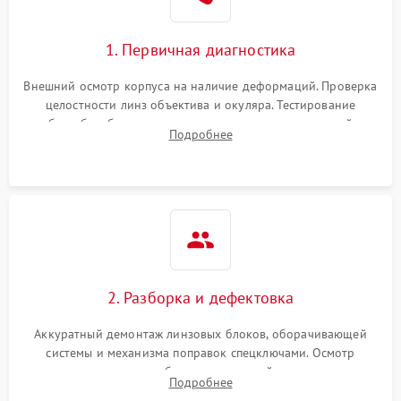
1. Первичная диагностика
Внешний осмотр корпуса на наличие деформаций. Проверка
целостности линз объектива и окуляра. Тестирование
работы барабанчиков ввода поправок, кольца отстройки
Подробнее
параллакса и зума. Выявление сколов, внутренних
загрязнений и нарушений герметичности.
2. Разборка и дефектовка
Аккуратный демонтаж линзовых блоков, оборачивающей
системы и механизма поправок спецключами. Осмотр
внутренних резьбовых соединений, пружин и
Подробнее
уплотнительных колец. Поиск причин люфта, смещения