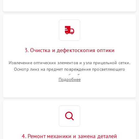
точки попадания или заклинивания подвижных частей.
3. Очистка и дефектоскопия оптики
Извлечение оптических элементов и узла прицельной сетки.
Осмотр линз на предмет повреждения просветляющего
покрытия или появления грибка. Бережная очистка стекол
Подробнее
спецрастворами. Проверка целостности гравированной
сетки и модуля ее подсветки.
4. Ремонт механики и замена деталей