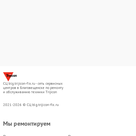
СЦ blg.trijicon-fix.ru - сеть сервисных
центров в Благовещенске по ремонту
и обслуживанию техники Trijicon
2021-2026 © СЦ blg.trijicon-fix.ru
Мы ремонтируем