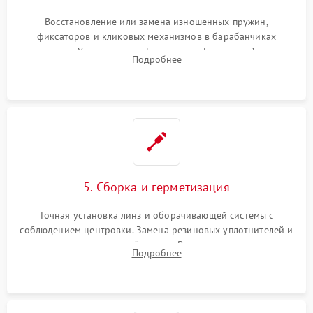
Восстановление или замена изношенных пружин,
фиксаторов и кликовых механизмов в барабанчиках
поправок. Устранение люфтов в трансфокаторе. Замена
Подробнее
поврежденных линз, разбитой сетки или восстановление
контактов в цепи подсветки прицельной марки.
5. Сборка и герметизация
Точная установка линз и оборачивающей системы с
соблюдением центровки. Замена резиновых уплотнителей и
нанесение влагозащитной смазки. Вакуумирование корпуса
Подробнее
и заполнение его осушенным азотом или аргоном для
защиты линз от внутреннего запотевания.