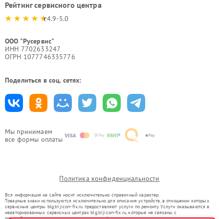
Рейтинг сервисного центра
4.9-5.0
ООО "Русервис"
ИНН 7702633247
ОГРН 1077746335776
Поделиться в соц. сетях:
Мы принимаем
все формы оплаты
Политика конфиденциальности
Вся информация на сайте носит исключительно справочный характер.
Товарные знаки используются исключительно для описания устройств, в отношении которых
сервисные центры blg.trijicon-fix.ru предоставляют услуги по ремонту. Услуги оказываются в
неавторизованных сервисных центрах blg.trijicon-fix.ru, которые не связаны с
правообладателями товарных знаков или их официальными представителями.