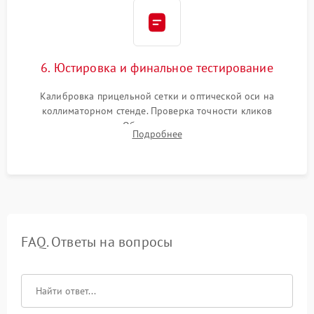
6. Юстировка и финальное тестирование
Калибровка прицельной сетки и оптической оси на
коллиматорном стенде. Проверка точности кликов
механизма поправок. Обязательное испытание прицела на
Подробнее
ударном стенде для проверки устойчивости к отдаче и
гарантии сохранения точки пристрелки.
FAQ. Ответы на вопросы