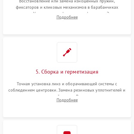
Восстановление или замена изношенных пружин,
фиксаторов и кликовых механизмов в барабанчиках
поправок. Устранение люфтов в трансфокаторе. Замена
Подробнее
поврежденных линз, разбитой сетки или восстановление
контактов в цепи подсветки прицельной марки.
5. Сборка и герметизация
Точная установка линз и оборачивающей системы с
соблюдением центровки. Замена резиновых уплотнителей и
нанесение влагозащитной смазки. Вакуумирование корпуса
Подробнее
и заполнение его осушенным азотом или аргоном для
защиты линз от внутреннего запотевания.