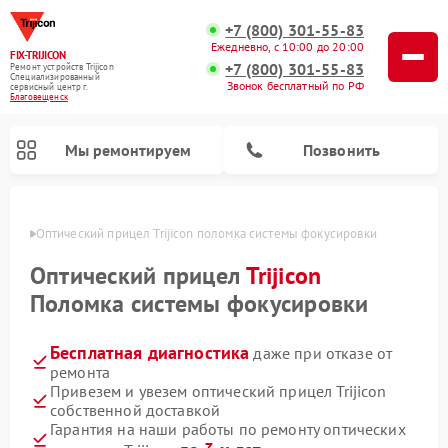
+7 (800) 301-55-83
Ежедневно, с 10:00 до 20:00
FIX-TRIJICON
+7 (800) 301-55-83
Ремонт устройств Trijicon
Специализированный
Звонок бесплатный по РФ
cервисный центр г.
Благовещенск
Мы ремонтируем
Позвонить
енске
Оптический прицел Trijicon поломка системы фокусировки
Ремонт коллиматорных прицелов Trijicon
Оптический прицел
Trijicon
Поломка системы фокусировки
Бесплатная диагностика
даже при отказе от
ремонта
Привезем и увезем оптический прицел Trijicon
собственной доставкой
Гарантия на наши работы по ремонту оптических