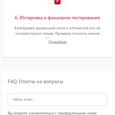
6. Юстировка и финальное тестирование
Калибровка прицельной сетки и оптической оси на
коллиматорном стенде. Проверка точности кликов
механизма поправок. Обязательное испытание прицела на
Подробнее
ударном стенде для проверки устойчивости к отдаче и
гарантии сохранения точки пристрелки.
FAQ. Ответы на вопросы
Вы можете ознакомиться с приведенными ниже