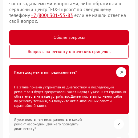
часто задаваемыми вопросами, либо обратиться в
сервисный центр “FIX-Trijicon” по следующему
телефону
+7 (800) 301-55-83
если не нашли ответ на
свой вопрос.
Общие вопросы
Вопросы по ремонту оптических прицелов
Какие документы вы предоставляете?
На этапе приема устройства на диагностику и последующий
ремонт вам будет предоставлен заказ-наряд с указанием страховых
обязательств на ваше устройство. Далее, после выполнения работ
по ремонту техники, вы получите акт выполненных работ и
гарантийный талон.
Я уже знаю в чем неисправность и какой
ремонт необходим. Для чего проводить
диагностику?