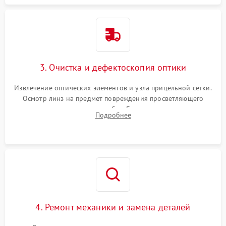
3. Очистка и дефектоскопия оптики
Извлечение оптических элементов и узла прицельной сетки.
Осмотр линз на предмет повреждения просветляющего
покрытия или появления грибка. Бережная очистка стекол
Подробнее
спецрастворами. Проверка целостности гравированной
сетки и модуля ее подсветки.
4. Ремонт механики и замена деталей