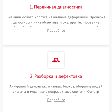
1. Первичная диагностика
Внешний осмотр корпуса на наличие деформаций. Проверка
целостности линз объектива и окуляра. Тестирование
работы барабанчиков ввода поправок, кольца отстройки
Подробнее
параллакса и зума. Выявление сколов, внутренних
загрязнений и нарушений герметичности.
2. Разборка и дефектовка
Аккуратный демонтаж линзовых блоков, оборачивающей
системы и механизма поправок спецключами. Осмотр
внутренних резьбовых соединений, пружин и
Подробнее
уплотнительных колец. Поиск причин люфта, смещения
точки попадания или заклинивания подвижных частей.