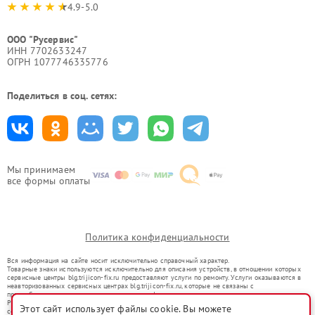
4.9-5.0
ООО "Русервис"
ИНН 7702633247
ОГРН 1077746335776
Поделиться в соц. сетях:
Мы принимаем
все формы оплаты
Политика конфиденциальности
Вся информация на сайте носит исключительно справочный характер.
Товарные знаки используются исключительно для описания устройств, в отношении которых
сервисные центры blg.trijicon-fix.ru предоставляют услуги по ремонту. Услуги оказываются в
неавторизованных сервисных центрах blg.trijicon-fix.ru, которые не связаны с
правообладателями товарных знаков или их официальными представителями.
Ремонт осуществляется для устройств, уже введенных в гражданский оборот в соответствии
Этот сайт использует файлы cookie. Вы можете
со статьей 1487 ГК РФ.