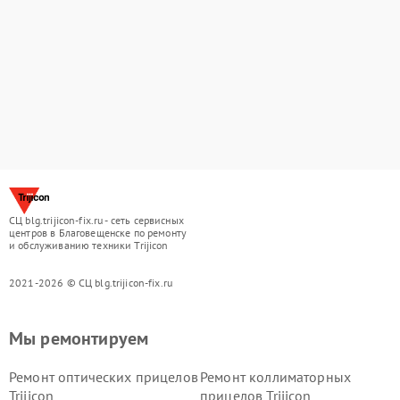
СЦ blg.trijicon-fix.ru - сеть сервисных
центров в Благовещенске по ремонту
и обслуживанию техники Trijicon
2021-2026 © СЦ blg.trijicon-fix.ru
Мы ремонтируем
Ремонт оптических прицелов
Ремонт коллиматорных
Trijicon
прицелов Trijicon