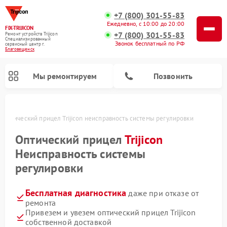
+7 (800) 301-55-83
Ежедневно, с 10:00 до 20:00
FIX-TRIJICON
+7 (800) 301-55-83
Ремонт устройств Trijicon
Специализированный
Звонок бесплатный по РФ
cервисный центр г.
Благовещенск
Мы ремонтируем
Позвонить
Оптический прицел Trijicon неисправность системы регулировки
Ремонт коллиматорных прицелов Trijicon
Оптический прицел
Trijicon
Неисправность системы
регулировки
Бесплатная диагностика
даже при отказе от
ремонта
Привезем и увезем оптический прицел Trijicon
собственной доставкой