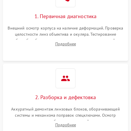
1. Первичная диагностика
Внешний осмотр корпуса на наличие деформаций. Проверка
целостности линз объектива и окуляра. Тестирование
работы барабанчиков ввода поправок, кольца отстройки
Подробнее
параллакса и зума. Выявление сколов, внутренних
загрязнений и нарушений герметичности.
2. Разборка и дефектовка
Аккуратный демонтаж линзовых блоков, оборачивающей
системы и механизма поправок спецключами. Осмотр
внутренних резьбовых соединений, пружин и
Подробнее
уплотнительных колец. Поиск причин люфта, смещения