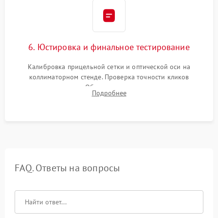
6. Юстировка и финальное тестирование
Калибровка прицельной сетки и оптической оси на
коллиматорном стенде. Проверка точности кликов
механизма поправок. Обязательное испытание прицела на
Подробнее
ударном стенде для проверки устойчивости к отдаче и
гарантии сохранения точки пристрелки.
FAQ. Ответы на вопросы