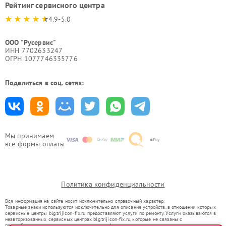
Рейтинг сервисного центра
4.9-5.0
ООО "Русервис"
ИНН 7702633247
ОГРН 1077746335776
Поделиться в соц. сетях:
Мы принимаем
все формы оплаты
Политика конфиденциальности
Вся информация на сайте носит исключительно справочный характер.
Товарные знаки используются исключительно для описания устройств, в отношении которых
сервисные центры blg.trijicon-fix.ru предоставляют услуги по ремонту. Услуги оказываются в
неавторизованных сервисных центрах blg.trijicon-fix.ru, которые не связаны с
правообладателями товарных знаков или их официальными представителями.