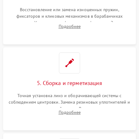
Восстановление или замена изношенных пружин,
фиксаторов и кликовых механизмов в барабанчиках
поправок. Устранение люфтов в трансфокаторе. Замена
Подробнее
поврежденных линз, разбитой сетки или восстановление
контактов в цепи подсветки прицельной марки.
5. Сборка и герметизация
Точная установка линз и оборачивающей системы с
соблюдением центровки. Замена резиновых уплотнителей и
нанесение влагозащитной смазки. Вакуумирование корпуса
Подробнее
и заполнение его осушенным азотом или аргоном для
защиты линз от внутреннего запотевания.