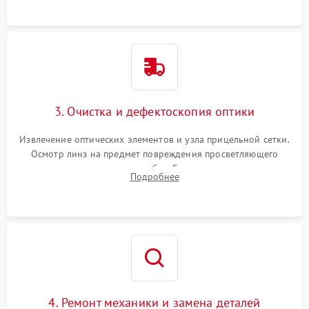
точки попадания или заклинивания подвижных частей.
3. Очистка и дефектоскопия оптики
Извлечение оптических элементов и узла прицельной сетки.
Осмотр линз на предмет повреждения просветляющего
покрытия или появления грибка. Бережная очистка стекол
Подробнее
спецрастворами. Проверка целостности гравированной
сетки и модуля ее подсветки.
4. Ремонт механики и замена деталей