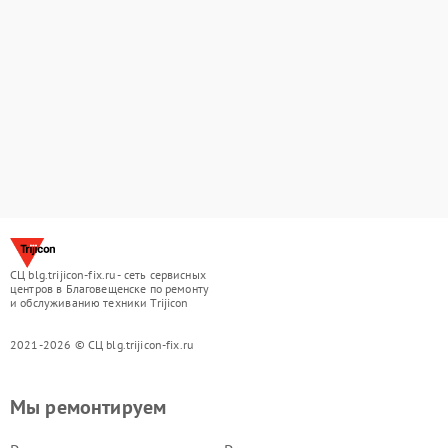
СЦ blg.trijicon-fix.ru - сеть сервисных
центров в Благовещенске по ремонту
и обслуживанию техники Trijicon
2021-2026 © СЦ blg.trijicon-fix.ru
Мы ремонтируем