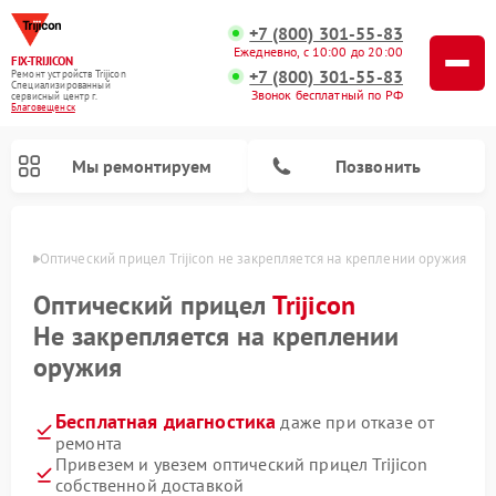
+7 (800) 301-55-83
Ежедневно, с 10:00 до 20:00
FIX-TRIJICON
+7 (800) 301-55-83
Ремонт устройств Trijicon
Специализированный
Звонок бесплатный по РФ
cервисный центр г.
Благовещенск
Мы ремонтируем
Позвонить
енске
Оптический прицел Trijicon не закрепляется на креплении оружия
Ремонт коллиматорных прицелов Trijicon
Оптический прицел
Trijicon
Не закрепляется на креплении
оружия
Бесплатная диагностика
даже при отказе от
ремонта
Привезем и увезем оптический прицел Trijicon
собственной доставкой