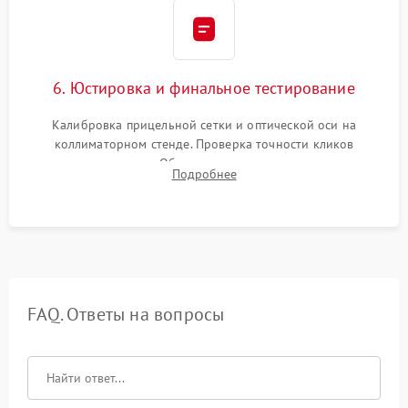
6. Юстировка и финальное тестирование
Калибровка прицельной сетки и оптической оси на
коллиматорном стенде. Проверка точности кликов
механизма поправок. Обязательное испытание прицела на
Подробнее
ударном стенде для проверки устойчивости к отдаче и
гарантии сохранения точки пристрелки.
FAQ. Ответы на вопросы