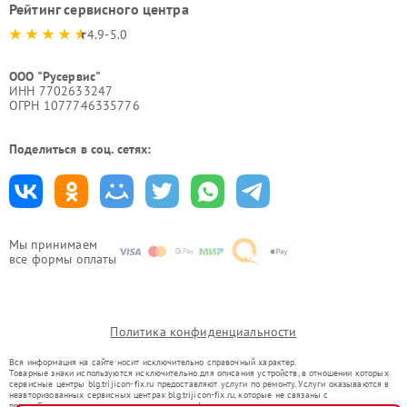
Рейтинг сервисного центра
4.9-5.0
ООО "Русервис"
ИНН 7702633247
ОГРН 1077746335776
Поделиться в соц. сетях:
Мы принимаем
все формы оплаты
Политика конфиденциальности
Вся информация на сайте носит исключительно справочный характер.
Товарные знаки используются исключительно для описания устройств, в отношении которых
сервисные центры blg.trijicon-fix.ru предоставляют услуги по ремонту. Услуги оказываются в
неавторизованных сервисных центрах blg.trijicon-fix.ru, которые не связаны с
правообладателями товарных знаков или их официальными представителями.