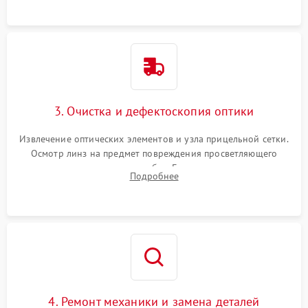
точки попадания или заклинивания подвижных частей.
3. Очистка и дефектоскопия оптики
Извлечение оптических элементов и узла прицельной сетки.
Осмотр линз на предмет повреждения просветляющего
покрытия или появления грибка. Бережная очистка стекол
Подробнее
спецрастворами. Проверка целостности гравированной
сетки и модуля ее подсветки.
4. Ремонт механики и замена деталей