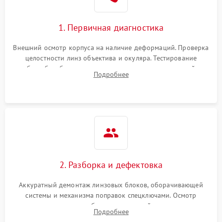
1. Первичная диагностика
Внешний осмотр корпуса на наличие деформаций. Проверка
целостности линз объектива и окуляра. Тестирование
работы барабанчиков ввода поправок, кольца отстройки
Подробнее
параллакса и зума. Выявление сколов, внутренних
загрязнений и нарушений герметичности.
2. Разборка и дефектовка
Аккуратный демонтаж линзовых блоков, оборачивающей
системы и механизма поправок спецключами. Осмотр
внутренних резьбовых соединений, пружин и
Подробнее
уплотнительных колец. Поиск причин люфта, смещения