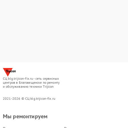
СЦ blg.trijicon-fix.ru - сеть сервисных
центров в Благовещенске по ремонту
и обслуживанию техники Trijicon
2021-2026 © СЦ blg.trijicon-fix.ru
Мы ремонтируем