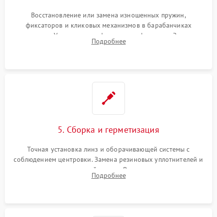
Восстановление или замена изношенных пружин,
фиксаторов и кликовых механизмов в барабанчиках
поправок. Устранение люфтов в трансфокаторе. Замена
Подробнее
поврежденных линз, разбитой сетки или восстановление
контактов в цепи подсветки прицельной марки.
5. Сборка и герметизация
Точная установка линз и оборачивающей системы с
соблюдением центровки. Замена резиновых уплотнителей и
нанесение влагозащитной смазки. Вакуумирование корпуса
Подробнее
и заполнение его осушенным азотом или аргоном для
защиты линз от внутреннего запотевания.