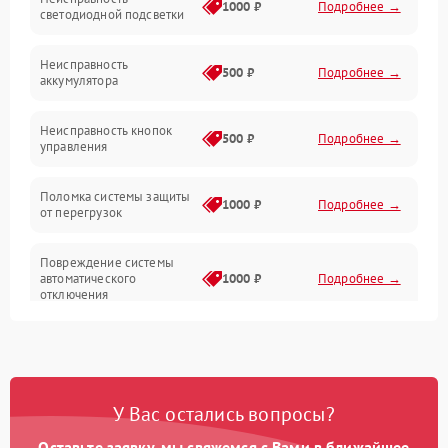
Электропитание
1000 ₽
Подробнее →
светодиодной подсветки
Юстировка
Неисправность
500 ₽
Подробнее →
аккумулятора
Механические повреждения
Неисправность кнопок
500 ₽
Подробнее →
управления
Прочие неисправности
Поломка системы защиты
Неисправность управления
1000 ₽
Подробнее →
от перегрузок
Повреждение системы
автоматического
1000 ₽
Подробнее →
отключения
Неисправность системы
защиты от короткого
1000 ₽
Подробнее →
замыкания
У Вас остались вопросы?
Повреждение системы
1000 ₽
Подробнее →
защиты от перегрева
Оставьте заявку, мы свяжемся с Вами в ближайшее