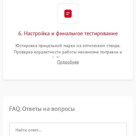
6. Настройка и финальное тестирование
Юстировка прицельной марки на оптическом стенде.
Проверка корректности работы механизма поправок и
отсутствия искажений. Тестирование прицела на ударном
Подробнее
стенде для подтверждения устойчивости к отдаче оружия и
надежного сохранения нуля.
FAQ. Ответы на вопросы