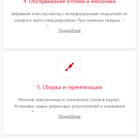
4. Обслуживание оптики и механики
Бережная очистка линзы с полупрозрачным покрытием от
нагара и пыли спецсредствами. При наличии трещин —
замена стекла. Восстановление или замена пружин и
Подробнее
резьбовых элементов в механизме ввода поправок для
устранения люфтов и сбоев пристрелки.
5. Сборка и герметизация
Монтаж электронных и оптических узлов в корпус.
Установка новых резиновых уплотнителей и нанесение
герметика. Для закрытых коллиматоров — вакуумирование и
Подробнее
заполнение инертным газом для исключения запотевания
линзы при перепадах температур.