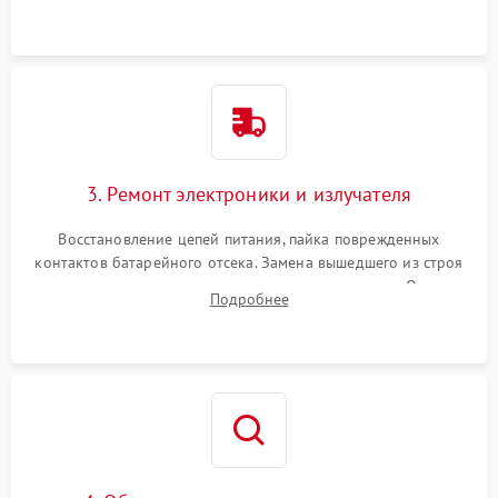
уплотнительных прокладок и выявление следов окисления
контактов или попадания влаги.
3. Ремонт электроники и излучателя
Восстановление цепей питания, пайка поврежденных
контактов батарейного отсека. Замена вышедшего из строя
светодиода или микросхемы управления яркостью. Очистка
Подробнее
платы от коррозии и нанесение защитного лака для
предотвращения замыканий.