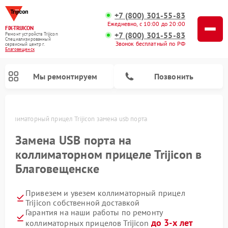
+7 (800) 301-55-83
Ежедневно, с 10:00 до 20:00
FIX-TRIJICON
+7 (800) 301-55-83
Ремонт устройств Trijicon
Специализированный
Звонок бесплатный по РФ
cервисный центр г.
Благовещенск
Мы ремонтируем
Позвонить
Коллиматорный прицел Trijicon замена usb порта
Ремонт оптических прицелов Trijicon
Замена USB порта на
коллиматорном прицеле Trijicon в
Благовещенске
Привезем и увезем коллиматорный прицел
Trijicon собственной доставкой
Гарантия на наши работы по ремонту
до 3-х лет
коллиматорных прицелов Trijicon