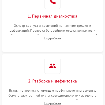
1. Первичная диагностика
Осмотр корпуса и креплений на наличие трещин и
деформаций. Проверка батарейного отсека, контактов и
работы излучателя. Оценка яркости и четкости прицельной
Подробнее
марки на разных режимах. Выявление проблем с
регулировкой поправок и целостностью линзы.
2. Разборка и дефектовка
Вскрытие корпуса с помощью профильного инструмента.
Осмотр электронной платы, светодиодного или лазерного
излучателя, а также механизма выверки. Проверка
Подробнее