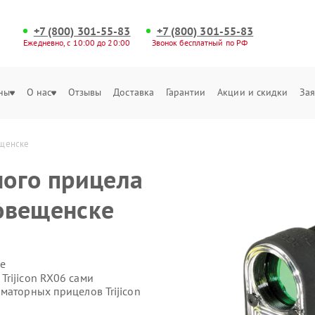
+7 (800) 301-55-83
+7 (800) 301-55-83
Ежедневно, с 10:00 до 20:00
Звонок бесплатный по РФ
ны
О нас
Отзывы
Доставка
Гарантии
Акции и скидки
Зая
ещенске
ого прицела
говещенске
е
rijicon RX06 сами
маторных прицелов Trijicon