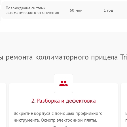
Повреждение системы
60 мин
1 год
автоматического отключения
Неисправность системы защиты от
60 мин
1 год
короткого замыкания
Повреждение системы защиты от
60 мин
1 год
перегрева
ы ремонта коллиматорного прицела Tri
Неисправность системы защиты от
60 мин
1 год
перенапряжения
Неисправность системы защиты от
60 мин
1 год
замыкания
2. Разборка и дефектовка
Повреждение системы защиты от
60 мин
1 год
Вскрытие корпуса с помощью профильного
перегрузок
инструмента. Осмотр электронной платы,
светодиодного или лазерного излучателя, а