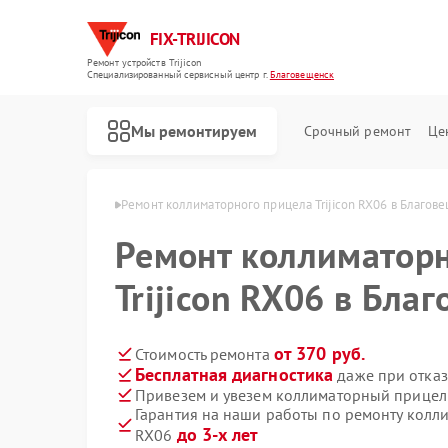
FIX-TRIJICON
Ремонт устройств Trijicon
Специализированный cервисный центр г.
Благовещенск
Мы ремонтируем
Срочный ремонт
Це
Ремонт оптических прицелов Trijicon
con в Благовещенске
Ремонт коллиматорного прицела Trijicon RX06 в Благов
Ремонт коллиматорн
Trijicon RX06 в Бла
от 370 руб.
Стоимость ремонта
Бесплатная диагностика
даже при отказ
Привезем и увезем коллиматорный прицел T
Гарантия на наши работы по ремонту колли
до 3-х лет
RX06