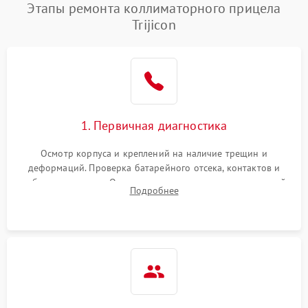
Этапы ремонта коллиматорного прицела
Trijicon
1. Первичная диагностика
Осмотр корпуса и креплений на наличие трещин и
деформаций. Проверка батарейного отсека, контактов и
работы излучателя. Оценка яркости и четкости прицельной
Подробнее
марки на разных режимах. Выявление проблем с
регулировкой поправок и целостностью линзы.