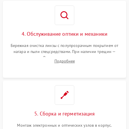
4. Обслуживание оптики и механики
Бережная очистка линзы с полупрозрачным покрытием от
нагара и пыли спецсредствами. При наличии трещин —
замена стекла. Восстановление или замена пружин и
Подробнее
резьбовых элементов в механизме ввода поправок для
устранения люфтов и сбоев пристрелки.
5. Сборка и герметизация
Монтаж электронных и оптических узлов в корпус.