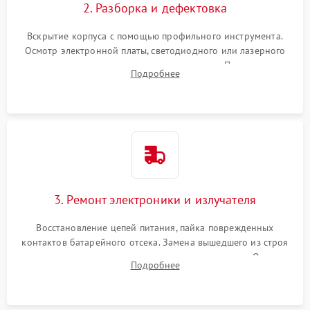
2. Разборка и дефектовка
Вскрытие корпуса с помощью профильного инструмента.
Осмотр электронной платы, светодиодного или лазерного
излучателя, а также механизма выверки. Проверка
Подробнее
уплотнительных прокладок и выявление следов окисления
контактов или попадания влаги.
3. Ремонт электроники и излучателя
Восстановление цепей питания, пайка поврежденных
контактов батарейного отсека. Замена вышедшего из строя
светодиода или микросхемы управления яркостью. Очистка
Подробнее
платы от коррозии и нанесение защитного лака для
предотвращения замыканий.