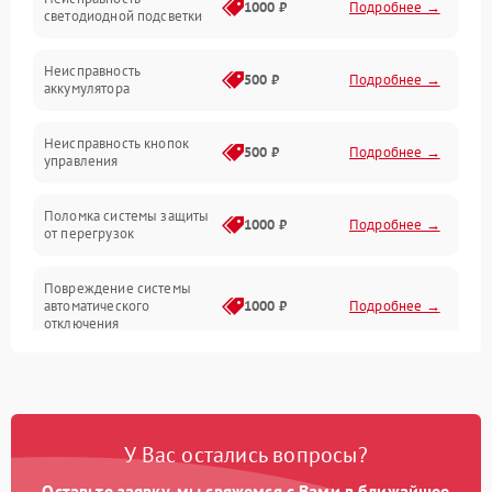
Электропитание
1000 ₽
Подробнее →
светодиодной подсветки
Юстировка
Неисправность
500 ₽
Подробнее →
аккумулятора
Механические повреждения
Неисправность кнопок
500 ₽
Подробнее →
управления
Прочие неисправности
Поломка системы защиты
Неисправность управления
1000 ₽
Подробнее →
от перегрузок
Повреждение системы
автоматического
1000 ₽
Подробнее →
отключения
Неисправность системы
защиты от короткого
1000 ₽
Подробнее →
замыкания
У Вас остались вопросы?
Повреждение системы
1000 ₽
Подробнее →
защиты от перегрева
Оставьте заявку, мы свяжемся с Вами в ближайшее