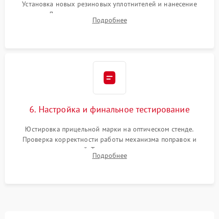
Установка новых резиновых уплотнителей и нанесение
герметика. Для закрытых коллиматоров — вакуумирование и
Подробнее
заполнение инертным газом для исключения запотевания
линзы при перепадах температур.
6. Настройка и финальное тестирование
Юстировка прицельной марки на оптическом стенде.
Проверка корректности работы механизма поправок и
отсутствия искажений. Тестирование прицела на ударном
Подробнее
стенде для подтверждения устойчивости к отдаче оружия и
надежного сохранения нуля.