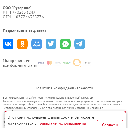
ООО "Русервис"
ИНН 7702633247
ОГРН 1077746335776
Поделиться в соц. сетях:
Мы принимаем
все формы оплаты
Политика конфиденциальности
Вся информация на сайте носит исключительно справочный характер.
Товарные знаки используются исключительно для описания устройств, в отношении которых
сервисные центры blg.trijicon-fix.ru предоставляют услуги по ремонту. Услуги оказываются в
неавторизованных сервисных центрах blg.trijicon-fix.ru, которые не связаны с
правообладателями товарных знаков или их официальными представителями.
Ремонт осуществляется для устройств, уже введенных в гражданский оборот в соответствии
Этот сайт использует файлы cookie. Вы можете
со статьей 1487 ГК РФ.
Использование товарных знаков не преследует цели индивидуализации услуг или введения
ознакомиться с
правилами использования
Согласен
потребителей в заблуждение, а служит для информирования о предоставляемых услугах по