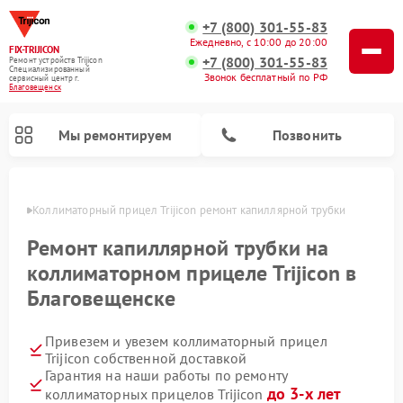
+7 (800) 301-55-83
Ежедневно, с 10:00 до 20:00
FIX-TRIJICON
+7 (800) 301-55-83
Ремонт устройств Trijicon
Специализированный
Звонок бесплатный по РФ
cервисный центр г.
Благовещенск
Мы ремонтируем
Позвонить
енске
Коллиматорный прицел Trijicon ремонт капиллярной трубки
Ремонт оптических прицелов Trijicon
Ремонт капиллярной трубки на
коллиматорном прицеле Trijicon в
Благовещенске
Привезем и увезем коллиматорный прицел
Trijicon собственной доставкой
Гарантия на наши работы по ремонту
до 3-х лет
коллиматорных прицелов Trijicon