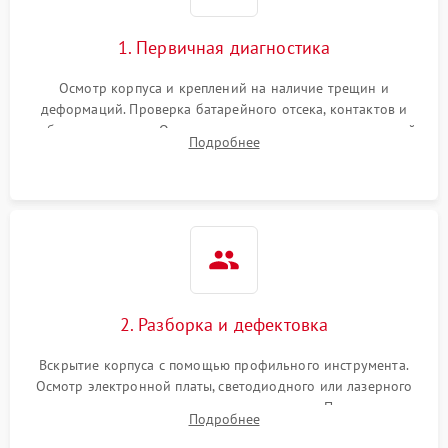
1. Первичная диагностика
Осмотр корпуса и креплений на наличие трещин и
деформаций. Проверка батарейного отсека, контактов и
работы излучателя. Оценка яркости и четкости прицельной
Подробнее
марки на разных режимах. Выявление проблем с
регулировкой поправок и целостностью линзы.
2. Разборка и дефектовка
Вскрытие корпуса с помощью профильного инструмента.
Осмотр электронной платы, светодиодного или лазерного
излучателя, а также механизма выверки. Проверка
Подробнее
уплотнительных прокладок и выявление следов окисления