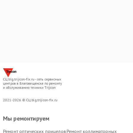
СЦ blg.trijicon-fix.ru - сеть сервисных
центров в Благовещенске по ремонту
и обслуживанию техники Trijicon
2021-2026 © СЦ blg.trijicon-fix.ru
Мы ремонтируем
Ремонт оптических прицелов
Ремонт коллиматорных