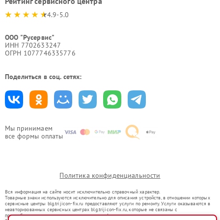
Рейтинг сервисного центра
4.9-5.0
ООО "Русервис"
ИНН 7702633247
ОГРН 1077746335776
Поделиться в соц. сетях:
Мы принимаем
все формы оплаты
Политика конфиденциальности
Вся информация на сайте носит исключительно справочный характер.
Товарные знаки используются исключительно для описания устройств, в отношении которых
сервисные центры blg.trijicon-fix.ru предоставляют услуги по ремонту. Услуги оказываются в
неавторизованных сервисных центрах blg.trijicon-fix.ru, которые не связаны с
правообладателями товарных знаков или их официальными представителями.