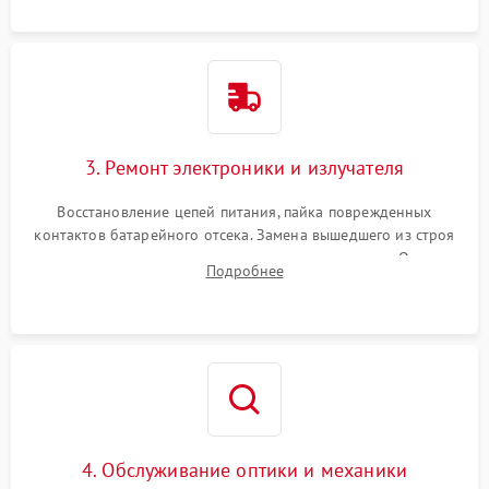
контактов или попадания влаги.
3. Ремонт электроники и излучателя
Восстановление цепей питания, пайка поврежденных
контактов батарейного отсека. Замена вышедшего из строя
светодиода или микросхемы управления яркостью. Очистка
Подробнее
платы от коррозии и нанесение защитного лака для
предотвращения замыканий.
4. Обслуживание оптики и механики