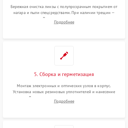
Бережная очистка линзы с полупрозрачным покрытием от
нагара и пыли спецсредствами. При наличии трещин —
замена стекла. Восстановление или замена пружин и
Подробнее
резьбовых элементов в механизме ввода поправок для
устранения люфтов и сбоев пристрелки.
5. Сборка и герметизация
Монтаж электронных и оптических узлов в корпус.
Установка новых резиновых уплотнителей и нанесение
герметика. Для закрытых коллиматоров — вакуумирование и
Подробнее
заполнение инертным газом для исключения запотевания
линзы при перепадах температур.