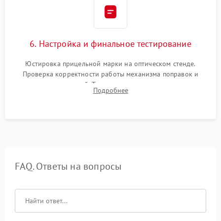
6. Настройка и финальное тестирование
Юстировка прицельной марки на оптическом стенде.
Проверка корректности работы механизма поправок и
отсутствия искажений. Тестирование прицела на ударном
Подробнее
стенде для подтверждения устойчивости к отдаче оружия и
надежного сохранения нуля.
FAQ. Ответы на вопросы