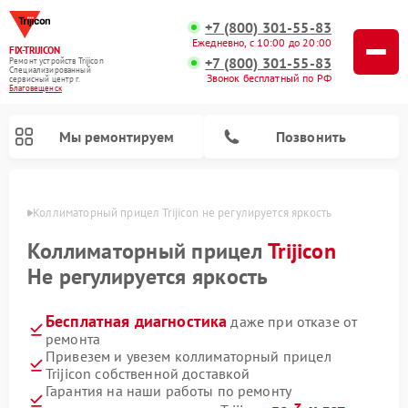
+7 (800) 301-55-83
Ежедневно, с 10:00 до 20:00
FIX-TRIJICON
+7 (800) 301-55-83
Ремонт устройств Trijicon
Специализированный
Звонок бесплатный по РФ
cервисный центр г.
Благовещенск
Мы ремонтируем
Позвонить
енске
Коллиматорный прицел Trijicon не регулируется яркость
Ремонт оптических прицелов Trijicon
Коллиматорный прицел
Trijicon
Не регулируется яркость
Бесплатная диагностика
даже при отказе от
ремонта
Привезем и увезем коллиматорный прицел
Trijicon собственной доставкой
Гарантия на наши работы по ремонту