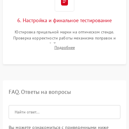
6. Настройка и финальное тестирование
Юстировка прицельной марки на оптическом стенде.
Проверка корректности работы механизма поправок и
отсутствия искажений. Тестирование прицела на ударном
Подробнее
стенде для подтверждения устойчивости к отдаче оружия и
надежного сохранения нуля.
FAQ. Ответы на вопросы
Вы можете ознакомиться с приведенными ниже