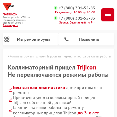
+7 (800) 301-55-83
Ежедневно, с 10:00 до 20:00
FIX-TRIJICON
+7 (800) 301-55-83
Ремонт устройств Trijicon
Специализированный
Звонок бесплатный по РФ
cервисный центр г.
Благовещенск
Мы ремонтируем
Позвонить
енске
Коллиматорный прицел Trijicon не переключаются режимы работы
Ремонт оптических прицелов Trijicon
Коллиматорный прицел
Trijicon
Не переключаются режимы работы
Бесплатная диагностика
даже при отказе от
ремонта
Привезем и увезем коллиматорный прицел
Trijicon собственной доставкой
Гарантия на наши работы по ремонту
до 3-х лет
коллиматорных прицелов Trijicon