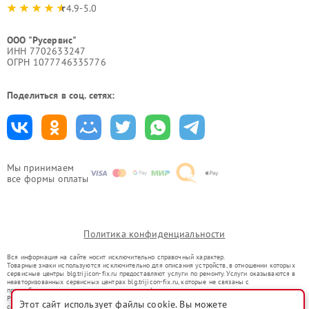
4.9-5.0
ООО "Русервис"
ИНН 7702633247
ОГРН 1077746335776
Поделиться в соц. сетях:
Мы принимаем
все формы оплаты
Политика конфиденциальности
Вся информация на сайте носит исключительно справочный характер.
Товарные знаки используются исключительно для описания устройств, в отношении которых
сервисные центры blg.trijicon-fix.ru предоставляют услуги по ремонту. Услуги оказываются в
неавторизованных сервисных центрах blg.trijicon-fix.ru, которые не связаны с
правообладателями товарных знаков или их официальными представителями.
Ремонт осуществляется для устройств, уже введенных в гражданский оборот в соответствии
Этот сайт использует файлы cookie. Вы можете
со статьей 1487 ГК РФ.