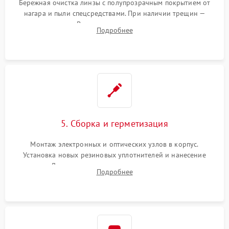
Бережная очистка линзы с полупрозрачным покрытием от
нагара и пыли спецсредствами. При наличии трещин —
замена стекла. Восстановление или замена пружин и
Подробнее
резьбовых элементов в механизме ввода поправок для
устранения люфтов и сбоев пристрелки.
5. Сборка и герметизация
Монтаж электронных и оптических узлов в корпус.
Установка новых резиновых уплотнителей и нанесение
герметика. Для закрытых коллиматоров — вакуумирование и
Подробнее
заполнение инертным газом для исключения запотевания
линзы при перепадах температур.