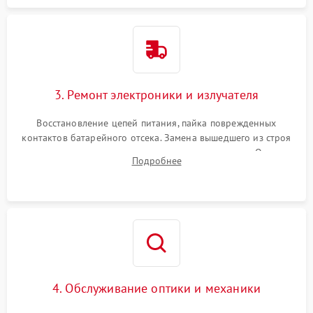
3. Ремонт электроники и излучателя
Восстановление цепей питания, пайка поврежденных
контактов батарейного отсека. Замена вышедшего из строя
светодиода или микросхемы управления яркостью. Очистка
Подробнее
платы от коррозии и нанесение защитного лака для
предотвращения замыканий.
4. Обслуживание оптики и механики