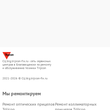
СЦ blg.trijicon-fix.ru - сеть сервисных
центров в Благовещенске по ремонту
и обслуживанию техники Trijicon
2021-2026 © СЦ blg.trijicon-fix.ru
Мы ремонтируем
Ремонт оптических прицелов
Ремонт коллиматорных
Trijicon
прицелов Trijicon