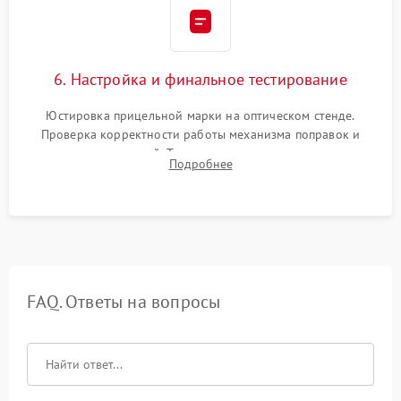
6. Настройка и финальное тестирование
Юстировка прицельной марки на оптическом стенде.
Проверка корректности работы механизма поправок и
отсутствия искажений. Тестирование прицела на ударном
Подробнее
стенде для подтверждения устойчивости к отдаче оружия и
надежного сохранения нуля.
FAQ. Ответы на вопросы