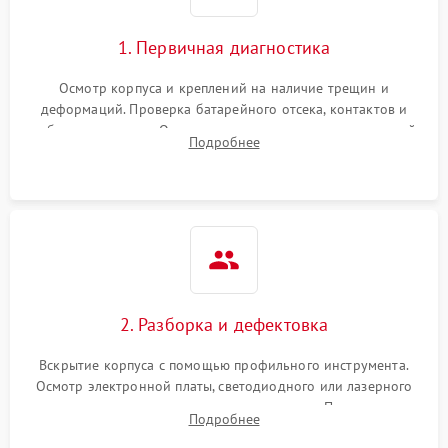
1. Первичная диагностика
Осмотр корпуса и креплений на наличие трещин и
деформаций. Проверка батарейного отсека, контактов и
работы излучателя. Оценка яркости и четкости прицельной
Подробнее
марки на разных режимах. Выявление проблем с
регулировкой поправок и целостностью линзы.
2. Разборка и дефектовка
Вскрытие корпуса с помощью профильного инструмента.
Осмотр электронной платы, светодиодного или лазерного
излучателя, а также механизма выверки. Проверка
Подробнее
уплотнительных прокладок и выявление следов окисления