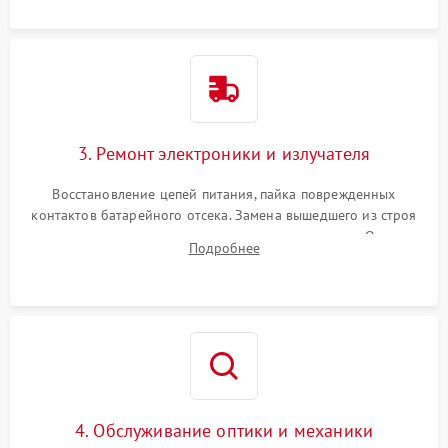
контактов или попадания влаги.
3. Ремонт электроники и излучателя
Восстановление цепей питания, пайка поврежденных
контактов батарейного отсека. Замена вышедшего из строя
светодиода или микросхемы управления яркостью. Очистка
Подробнее
платы от коррозии и нанесение защитного лака для
предотвращения замыканий.
4. Обслуживание оптики и механики