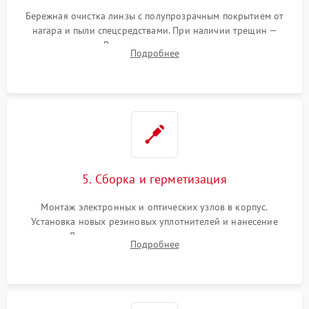
Бережная очистка линзы с полупрозрачным покрытием от
нагара и пыли спецсредствами. При наличии трещин —
замена стекла. Восстановление или замена пружин и
Подробнее
резьбовых элементов в механизме ввода поправок для
устранения люфтов и сбоев пристрелки.
5. Сборка и герметизация
Монтаж электронных и оптических узлов в корпус.
Установка новых резиновых уплотнителей и нанесение
герметика. Для закрытых коллиматоров — вакуумирование и
Подробнее
заполнение инертным газом для исключения запотевания
линзы при перепадах температур.