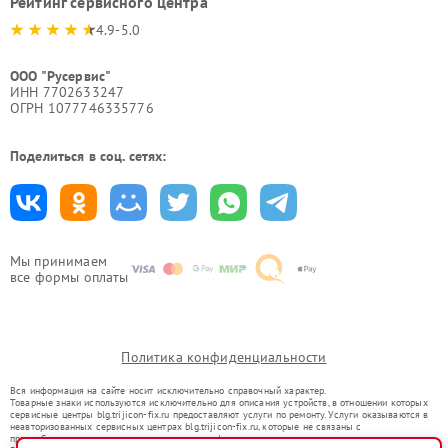
Рейтинг сервисного центра
4.9-5.0
ООО "Русервис"
ИНН 7702633247
ОГРН 1077746335776
Поделиться в соц. сетях:
Мы принимаем
все формы оплаты
Политика конфиденциальности
Вся информация на сайте носит исключительно справочный характер.
Товарные знаки используются исключительно для описания устройств, в отношении которых
сервисные центры blg.trijicon-fix.ru предоставляют услуги по ремонту. Услуги оказываются в
неавторизованных сервисных центрах blg.trijicon-fix.ru, которые не связаны с
правообладателями товарных знаков или их официальными представителями.