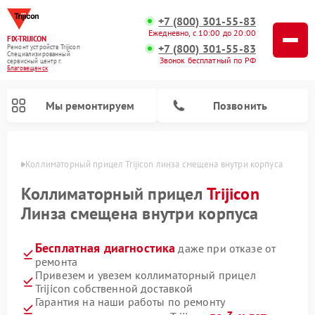
+7 (800) 301-55-83
Ежедневно, с 10:00 до 20:00
FIX-TRIJICON
+7 (800) 301-55-83
Ремонт устройств Trijicon
Специализированный
Звонок бесплатный по РФ
cервисный центр г.
Благовещенск
Мы ремонтируем
Позвонить
енске
Коллиматорный прицел Trijicon линза смещена внутри корпуса
Ремонт оптических прицелов Trijicon
Коллиматорный прицел
Trijicon
Линза смещена внутри корпуса
Бесплатная диагностика
даже при отказе от
ремонта
Привезем и увезем коллиматорный прицел
Trijicon собственной доставкой
Гарантия на наши работы по ремонту