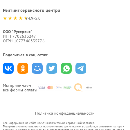
Рейтинг сервисного центра
4.9-5.0
ООО "Русервис"
ИНН 7702633247
ОГРН 1077746335776
Поделиться в соц. сетях:
Мы принимаем
все формы оплаты
Политика конфиденциальности
Вся информация на сайте носит исключительно справочный характер.
Товарные знаки используются исключительно для описания устройств, в отношении которых
сервисные центры blg.trijicon-fix.ru предоставляют услуги по ремонту. Услуги оказываются в