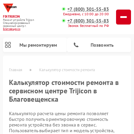
+7 (800) 301-55-83
Ежедневно, с 10:00 до 20:00
FIX-TRIJICON
+7 (800) 301-55-83
Ремонт устройств Trijicon
Специализированный
Звонок бесплатный по РФ
cервисный центр г.
Благовещенск
Мы ремонтируем
Позвонить
Главная
Калькулятор стоимости ремонта
Ремонт оптических прицелов Trijicon
Ремонт коллиматорных прицелов Trijicon
Калькулятор стоимости ремонта в
сервисном центре Trijicon в
Благовещенска
Калькулятор расчета цены ремонта позволяет
быстро получить ориентировочную стоимость
ремонта устройства без звонка в сервис.
Пользователь выбирает тип и модель устройства,