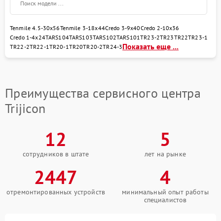
(восстановление)
Восстановление после
650 рублей
Tenmile 4.5-30x56
Tenmile 3-18x44
Credo 3-9x40
Credo 2-10x36
попадания влаги
Credo 1-4x24
TARS104
TARS103
TARS102
TARS101
TR23-2
TR23
TR22
TR23-1
Показать еще ...
TR22-2
TR22-1
TR20-1
TR20
TR20-2
TR24-3
Замена шим контроллера
650 рублей
Преимущества сервисного центра
Trijicon
12
5
сотрудников в штате
лет на рынке
2447
4
отремонтированных устройств
минимальный опыт работы
специалистов