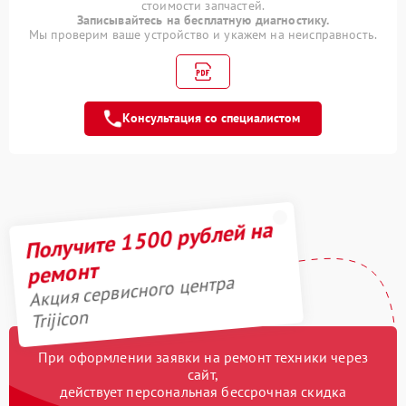
стоимости запчастей.
Замена аккумулятора
590 рублей
Записывайтесь на бесплатную диагностику.
Мы проверим ваше устройство и укажем на неисправность.
Ремонт встроенного
дальнометра и других
750 рублей
устройств
Консультация со специалистом
Замена матрицы
1100 рублей
Прошивка (Обновление
450 рублей
ПО)
Замена USB порта
590 рублей
Получите 1500 рублей на
Калибровка и настройка
750 рублей
ремонт
Акция сервисного центра
Ремонт электронно-
1000 рублей
Trijicon
лучевой трубки
Замена микросхемы
При оформлении заявки на ремонт техники через
450 рублей
логики
сайт,
действует персональная бессрочная скидка