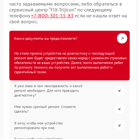
часто задаваемыми вопросами, либо обратиться в
сервисный центр “FIX-Trijicon” по следующему
телефону
+7 (800) 301-55-83
если не нашли ответ на
свой вопрос.
Какие документы вы предоставляете?
На этапе приема устройства на диагностику и последующий
ремонт вам будет предоставлен заказ-наряд с указанием страховых
обязательств на ваше устройство. Далее, после выполнения работ
по ремонту техники, вы получите акт выполненных работ и
гарантийный талон.
Я уже знаю в чем неисправность и какой
ремонт необходим. Для чего проводить
диагностику?
Мне нужен срочный ремонт. Сможете
сделать?
Я хочу, чтобы мое устройство
ремонтировали при мне.
Я хочу, чтобы мое устройство