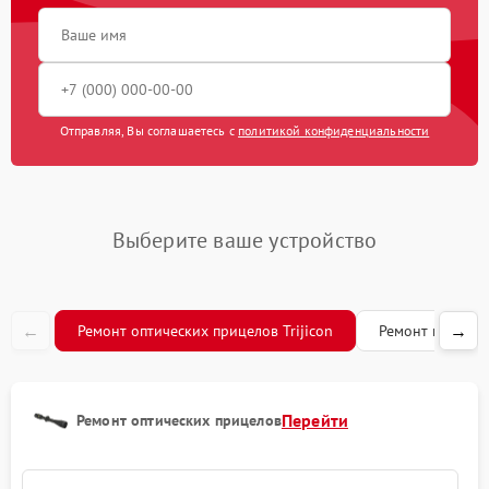
Замена процессора
650 рублей
Замена ключей
590 рублей
управления
Ремонт разъема
590 рублей
Отправляя, Вы соглашаетесь с
политикой конфиденциальности
Замена корпуса
1250 рублей
Ремонт цепи питания
1000 рублей
Выберите ваше устройство
Замена микросхемы
550 рублей
усилителя
←
→
Ремонт оптических прицелов Trijicon
Ремонт коллима
Замена дисплея (экрана)
750 рублей
Замена объективов с
улучшением
1100 рублей
Перейти
Ремонт оптических прицелов
характеристик
Ремонт платы управления
750 рублей