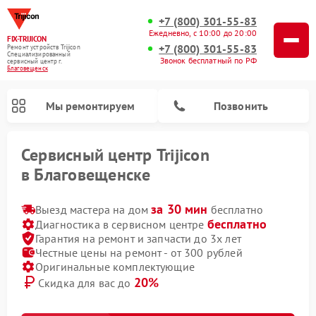
+7 (800) 301-55-83
Ежедневно, с 10:00 до 20:00
FIX-TRIJICON
+7 (800) 301-55-83
Ремонт устройств Trijicon
Специализированный
Звонок бесплатный по РФ
cервисный центр г.
Благовещенск
Мы ремонтируем
Позвонить
Сервисный центр Trijicon
в Благовещенске
Ремонт оптических прицелов Trijicon
Ремонт коллиматорных прицелов Trijicon
за 30 мин
Выезд мастера на дом
бесплатно
бесплатно
Диагностика в сервисном центре
Гарантия на ремонт и запчасти до 3х лет
Честные цены на ремонт - от 300 рублей
Оригинальные комплектующие
20%
Скидка для вас до