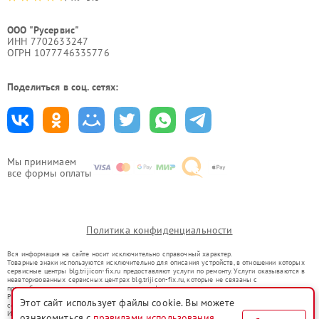
ООО "Русервис"
ИНН 7702633247
ОГРН 1077746335776
Поделиться в соц. сетях:
Мы принимаем
все формы оплаты
Политика конфиденциальности
Вся информация на сайте носит исключительно справочный характер.
Товарные знаки используются исключительно для описания устройств, в отношении которых
сервисные центры blg.trijicon-fix.ru предоставляют услуги по ремонту. Услуги оказываются в
неавторизованных сервисных центрах blg.trijicon-fix.ru, которые не связаны с
правообладателями товарных знаков или их официальными представителями.
Ремонт осуществляется для устройств, уже введенных в гражданский оборот в соответствии
Этот сайт использует файлы cookie. Вы можете
со статьей 1487 ГК РФ.
Использование товарных знаков не преследует цели индивидуализации услуг или введения
ознакомиться с
правилами использования